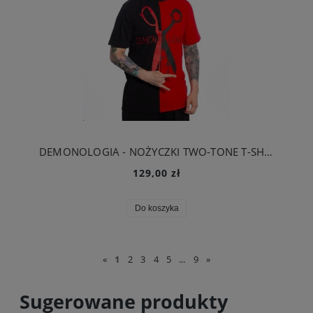
DEMONOLOGIA - NOŻYCZKI TWO-TONE T-SHIRT CZARNY/CZERWONY
129,00 zł
Do koszyka
«
1
2
3
4
5
...
9
»
Sugerowane produkty