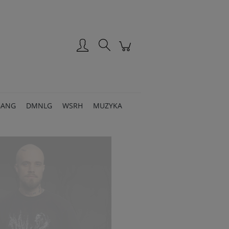
Zarejestruj się
Zaloguj się
GANG
DMNLG
WSRH
MUZYKA