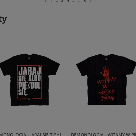
«
1
2
3
4
5
...
9
»
ty
DEMONOLOGIA - JARAJ SIĘ T-SHIRT CZARNY