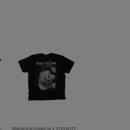
DEMONOLOGIA - WITAMY W PIEKLE T-SHIRT CZARNY
BRAINDEADFAMILIA X STYXBOTTLEDWATER - ŻABNICA T-SHIRT CZARNY