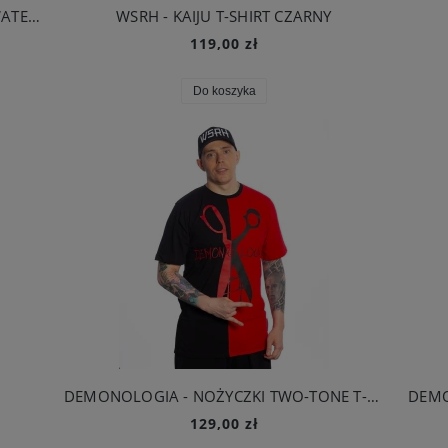
BRAINDEADFAMILIA X STYXBOTTLEDWATER - TRASH FONT T-SHIRT CZARNY
WSRH - KAIJU T-SHIRT CZARNY
119,00 zł
Do koszyka
DEMONOLOGIA - NOŻYCZKI TWO-TONE T-SHIRT CZARNY/CZERWONY
DEMO
129,00 zł