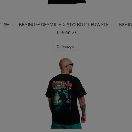
BRAINDEADFAMILIA X SIN XIII - SKULL T-SHIRT CZARNY
BRAINDEADFAMILIA X STYXBOTTLEDWATER - ŻABNICA T-SHIRT CZARNY
119,00 zł
Do koszyka