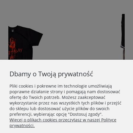
Dbamy o Twoją prywatność
Pliki cookies i pokrewne im technologie umożliwiają
poprawne działanie strony i pomagają nam dostosować
ofertę do Twoich potrzeb. Możesz zaakceptować
RT CZARNY
wykorzystanie przez nas wszystkich tych plików i przejść
do sklepu lub dostosować użycie plików do swoich
159,00 zł
preferencji, wybierając opcję "Dostosuj zgody".
Więcej o plikach cookies przeczytasz w naszej Polityce
Do koszyka
prywatności.