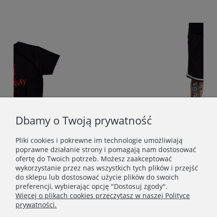
Dbamy o Twoją prywatność
Pliki cookies i pokrewne im technologie umożliwiają
poprawne działanie strony i pomagają nam dostosować
ofertę do Twoich potrzeb. Możesz zaakceptować
 CZARNY
wykorzystanie przez nas wszystkich tych plików i przejść
do sklepu lub dostosować użycie plików do swoich
159,00 zł
preferencji, wybierając opcję "Dostosuj zgody".
Więcej o plikach cookies przeczytasz w naszej Polityce
Do koszyka
prywatności.