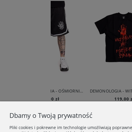
BRAINDEADFAMILIA - OŚMIORNICA SZORTY BASKETBALL CZARNE
DEMONOLOGIA - WITAMY W PIEKLE T-SHIRT CZARNY
159,00 zł
119,00 zł
Do koszyka
Do koszyka
Dbamy o Twoją prywatność
Pliki cookies i pokrewne im technologie umożliwiają poprawn