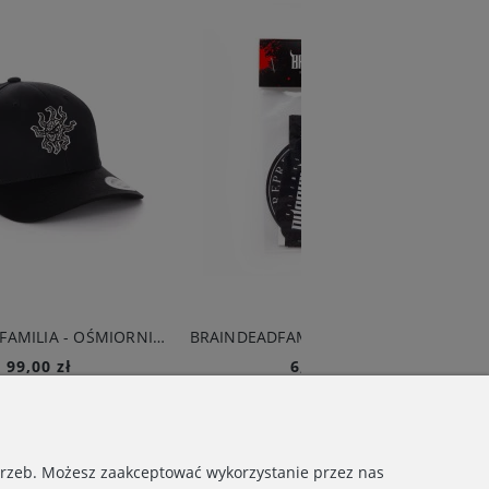
BRAINDEADFAMILIA - OŚMIORNICA SNAPBACK CZARNY
BRAINDEADFAMILIA-2024 STICKER PACK
6,00 zł
10,00 zł
Do koszyka
Do koszyka
otrzeb. Możesz zaakceptować wykorzystanie przez nas