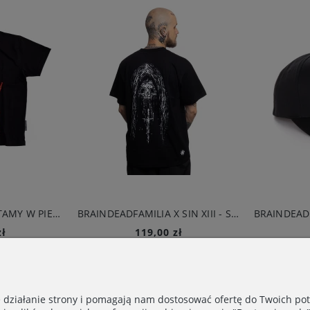
BRAINDEADFAMILIA X SIN XIII - SKULL T-SHIRT CZARNY
119,00 zł
99,00 zł
Do koszyka
Do koszyka
e działanie strony i pomagają nam dostosować ofertę do Twoich p