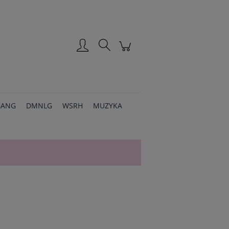
Zarejestruj się
Zaloguj się
GANG
DMNLG
WSRH
MUZYKA