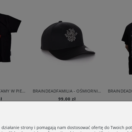
BRAINDEADFAMILIA - OŚMIORNICA SNAPBACK CZARNY
99,00 zł
119,00 zł
Do koszyka
Do koszyka
e działanie strony i pomagają nam dostosować ofertę do Twoich p