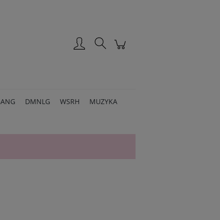
Zarejestruj się
Zaloguj się
GANG
DMNLG
WSRH
MUZYKA