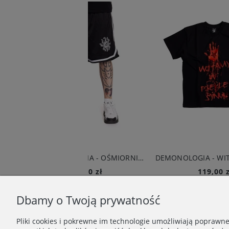
BRAINDEADFAMILIA - OŚMIORNICA SZORTY BASKETBALL CZARNE
DEMONOLOGIA - WITAMY W PIEKLE T-SHIRT CZARNY
159,00 zł
119,00 zł
Do koszyka
Do koszyka
Dbamy o Twoją prywatność
Pliki cookies i pokrewne im technologie umożliwiają poprawn