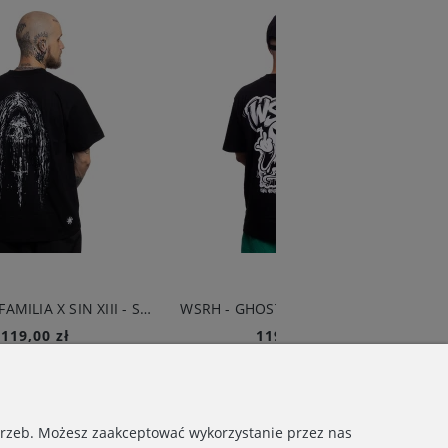
BRAINDEADFAMILIA X SIN XIII - SKULL T-SHIRT CZARNY
WSRH - GHOST T-SHIRT CZARNY
119,00 zł
10,00 zł
Do koszyka
Do koszyka
otrzeb. Możesz zaakceptować wykorzystanie przez nas