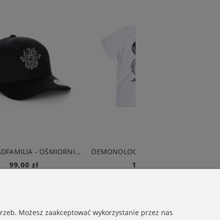
BRAINDEADFAMILIA - OŚMIORNICA SNAPBACK CZARNY
DEMONOLOGIA - BAJKOWE PATO T-SHIRT BIAŁY
119,00 zł
119,00 zł
Do koszyka
Do koszyka
otrzeb. Możesz zaakceptować wykorzystanie przez nas