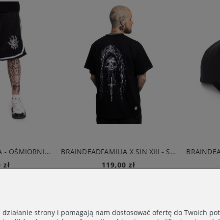
BRAINDEADFAMILIA X SIN XIII - SKULL T-SHIRT CZARNY
119,00 zł
99,00 zł
Do koszyka
Do koszyka
e działanie strony i pomagają nam dostosować ofertę do Twoich p