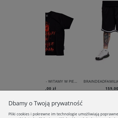
DEMONOLOGIA - WITAMY W PIEKLE T-SHIRT CZARNY
BRAINDEADFAMILIA - OŚMIORNICA SZORTY BASKETBALL CZARNE
119,00 zł
159,00 zł
Do koszyka
Do koszyka
Dbamy o Twoją prywatność
Pliki cookies i pokrewne im technologie umożliwiają poprawn