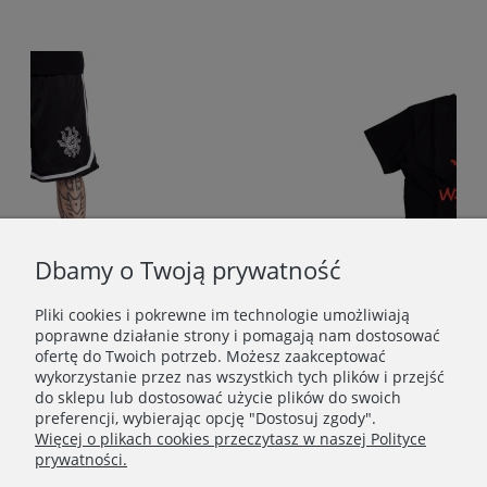
Dbamy o Twoją prywatność
Pliki cookies i pokrewne im technologie umożliwiają
poprawne działanie strony i pomagają nam dostosować
ofertę do Twoich potrzeb. Możesz zaakceptować
BRAINDEADFAMILIA - OŚMIORNICA SZORTY BASKETBALL CZARNE
DEMONOLOGIA - WITAMY W PIEKLE T-SHIRT CZAR
wykorzystanie przez nas wszystkich tych plików i przejść
do sklepu lub dostosować użycie plików do swoich
119,00 zł
preferencji, wybierając opcję "Dostosuj zgody".
Więcej o plikach cookies przeczytasz w naszej Polityce
Do koszyka
prywatności.