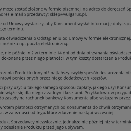
 może zostać złożone w formie pisemnej, na adres do doręczeń Sp
 adres e-mail Sprzedawcy:
sklep@vulgarus.pl
.
ie od Umowy wystarczy, aby Konsument wysłał informację dotyczą
ego terminu.
ta oświadczenia o Odstąpieniu od Umowy w formie elektronicznej,
 nośniku np. pocztą elektroniczną.
e, nie później niż w terminie 14 dni od dnia otrzymania oświadcz
dokonane przez niego płatności, w tym koszty dostarczenia Produ
rczenia Produktu inny niż najtańszy zwykły sposób dostarczenia 
ntowi poniesionych przez niego dodatkowych kosztów.
ci przy użyciu takiego samego sposobu zapłaty, jakiego użył Kons
 nie wiąże się dla niego z żadnymi kosztami. Przykładowo, w przypa
co do zasady na rachunek bankowy Konsumenta albo wskazany przez 
wrotem płatności otrzymanych od Konsumenta do chwili otrzymani
 w zależności od tego, które zdarzenie nastąpi wcześniej.
ukt Sprzedawcy niezwłocznie, jednakże nie później niż w terminie
y odesłanie Produktu przed jego upływem.