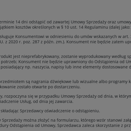
erminie 14 dni odstąpić od zawartej Umowy Sprzedaży oraz umowy
jątkiem kosztów określonych w § 10 ust. 14 Regulaminu (dalej jak
sługuje Konsumentowi w odniesieniu do umów wskazanych w art. 38
.U. z 2020 r. poz. 287 z późn. zm.). Konsument nie będzie zatem
Produkt jest nieprefabrykowany, zostanie wyprodukowany według sp
h potrzeb; Konsument nie będzie uprawniony do Odstąpienia od 
posiadający np. naszycia, napisy lub inne elementy dostosowane d
 przedmiotem są nagrania dźwiękowe lub wizualne albo programy
owanie zostało otwarte po dostarczeniu.
y, rozpoczyna się w przypadku Umowy Sprzedaży od dnia, w którym
dczenie Usług, od dnia jej zawarcia.
składając Sprzedawcy oświadczenie o odstąpieniu.
Sprzedaży można złożyć na formularzu, którego wzór stanowi załą
dury Odstąpienia od Umowy, Sprzedawca zaleca skorzystanie z pr