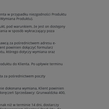
enta w przypadku niezgodności Produktu
: Wymiana Produktu).
kt, pod warunkiem, że jest on dostępny
wania w sposób wykraczający poza
zedawcą za pośrednictwem adresu e-
ient powinien dołączyć formularz
tu, którego dotyczy wymiana oraz
roduktu do Klienta. Po upływie terminu
nta za pośrednictwem poczty
anie dokonana wymiana, Klient powinien
o doręczeń Sprzedawcy: Grunwaldzka 400,
ak niż w terminie 14 dni, dostarczy