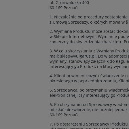
ul. Grunwaldzka 400
60-169 Poznań
1. Niezależnie od procedury odstąpien
z Umową Sprzedaży, o których mowa w § 
2. Wymiana Produktu może zostać dokona
w Sklepie Internetowym. Wymianie podleg
konieczny do stwierdzenia charakteru Pr
3. W celu skorzystania z Wymiany Produk
mail:
sklep@vulgarus.pl
. Do wiadomości 
wymiany, stanowiący załącznik do Regul
interesujący go Produkt, na który wymia
4. Klient powinien złożyć oświadczenie 
określonego w poprzednim zdaniu, Klient
5. Sprzedawca, po otrzymaniu wiadomości
elektronicznej, czy interesujący go Prod
6. Po otrzymaniu od Sprzedawcy wiadomo
odesłać niezwłocznie, nie później jedna
60-169 Poznań.
7. Po dostarczeniu Sprzedawcy Produktu 