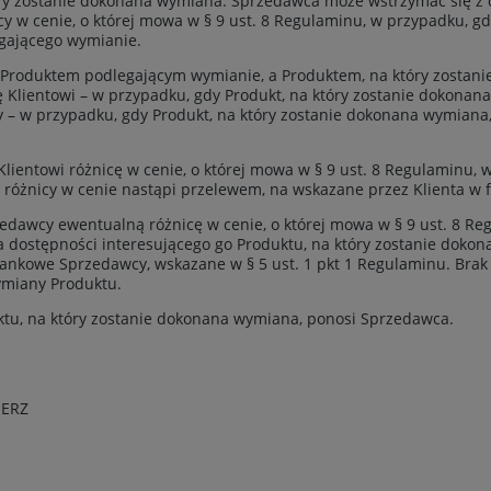
tóry zostanie dokonana wymiana. Sprzedawca może wstrzymać się z 
y w cenie, o której mowa w § 9 ust. 8 Regulaminu, w przypadku, gd
egającego wymianie.
 Produktem podlegającym wymianie, a Produktem, na który zostan
 Klientowi – w przypadku, gdy Produkt, na który zostanie dokonana
y – w przypadku, gdy Produkt, na który zostanie dokonana wymiana,
lientowi różnicę w cenie, o której mowa w § 9 ust. 8 Regulaminu, 
 różnicy w cenie nastąpi przelewem, na wskazane przez Klienta w
zedawcy ewentualną różnicę w cenie, o której mowa w § 9 ust. 8 Re
dostępności interesującego go Produktu, na który zostanie dokon
ankowe Sprzedawcy, wskazane w § 5 ust. 1 pkt 1 Regulaminu. Brak
ymiany Produktu.
uktu, na który zostanie dokonana wymiana, ponosi Sprzedawca.
IERZ