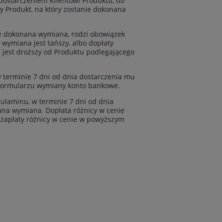
dostarczeniem Klientowi Produktu, do
y Produkt, na który zostanie dokonana
ie dokonana wymiana, rodzi obowiązek
 wymiana jest tańszy, albo dopłaty
 jest droższy od Produktu podlegającego
w terminie 7 dni od dnia dostarczenia mu
 formularzu wymiany konto bankowe.
gulaminu, w terminie 7 dni od dnia
ana wymiana. Dopłata różnicy w cenie
 zapłaty różnicy w cenie w powyższym