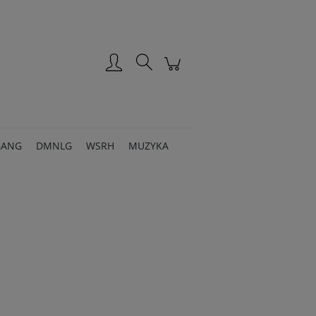
Zarejestruj się
Zaloguj się
GANG
DMNLG
WSRH
MUZYKA