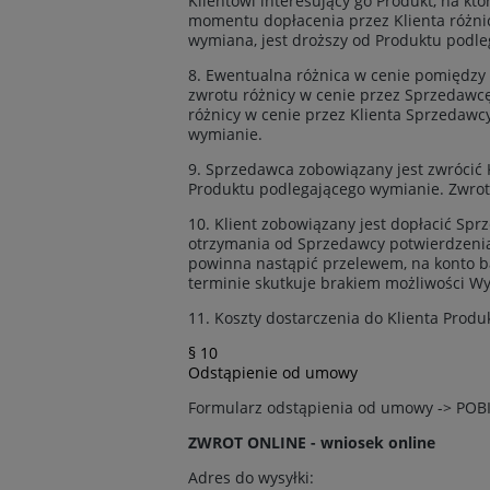
Klientowi interesujący go Produkt, na k
momentu dopłacenia przez Klienta różnic
wymiana, jest droższy od Produktu podl
8. Ewentualna różnica w cenie pomiędzy
zwrotu różnicy w cenie przez Sprzedawcę
różnicy w cenie przez Klienta Sprzedawc
wymianie.
9. Sprzedawca zobowiązany jest zwrócić K
Produktu podlegającego wymianie. Zwrot
10. Klient zobowiązany jest dopłacić Spr
otrzymania od Sprzedawcy potwierdzenia 
powinna nastąpić przelewem, na konto b
terminie skutkuje brakiem możliwości W
11. Koszty dostarczenia do Klienta Prod
§ 10
Odstąpienie od umowy
Formularz odstąpienia od umowy -> POB
ZWROT ONLINE - wniosek online
Adres do wysyłki: