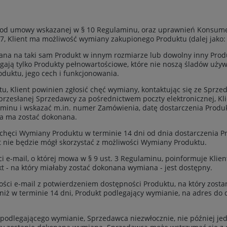
ia od umowy wskazanej w § 10 Regulaminu, oraz uprawnień Konsum
7, Klient ma możliwość wymiany zakupionego Produktu (dalej jako
na na taki sam Produkt w innym rozmiarze lub dowolny inny Produ
ają tylko Produkty pełnowartościowe, które nie noszą śladów uży
oduktu, jego cech i funkcjonowania.
tu, Klient powinien zgłosić chęć wymiany, kontaktując się ze Spr
przesłanej Sprzedawcy za pośrednictwem poczty elektronicznej, Kl
aminu i wskazać m.in. numer Zamówienia, datę dostarczenia Produk
na ma zostać dokonana.
o chęci Wymiany Produktu w terminie 14 dni od dnia dostarczenia P
 nie będzie mógł skorzystać z możliwości Wymiany Produktu.
 e-mail, o której mowa w § 9 ust. 3 Regulaminu, poinformuje Klie
ukt - na który miałaby zostać dokonana wymiana - jest dostępny.
ści e-mail z potwierdzeniem dostępności Produktu, na który zost
k niż w terminie 14 dni, Produkt podlegający wymianie, na adres d
podlegającego wymianie, Sprzedawca niezwłocznie, nie później jedn