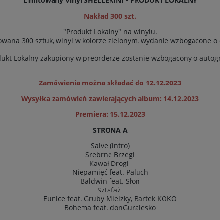
Limitowany Vinyl SHELLERINI - PRODUKT LOKALNY
Nakład 300 szt.
"Produkt Lokalny" na winylu.
towana 300 sztuk, winyl w kolorze zielonym, wydanie wzbogacone o
dukt Lokalny zakupiony w preorderze zostanie wzbogacony o autogra
Zamówienia można składać do 12.12.2023
Wysyłka zamówień zawierających album: 14.12.2023
Premiera: 15.12.2023
STRONA A
Salve (intro)
Srebrne Brzegi
Kawał Drogi
Niepamięć feat. Paluch
Baldwin feat. Słoń
Sztafaż
Eunice feat. Gruby Mielzky, Bartek KOKO
Bohema feat. donGuralesko