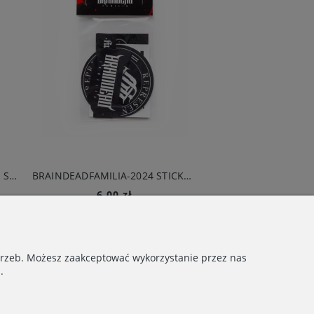
BRAINDEADFAMILIA X SIN XIII - SKULL T-SHIRT CZARNY
BRAINDEADFAMILIA-2024 STICKER PACK
6,00 zł
119,00 zł
Do koszyka
Do koszyka
otrzeb. Możesz zaakceptować wykorzystanie przez nas
.
INFORMACJE
Regulamin