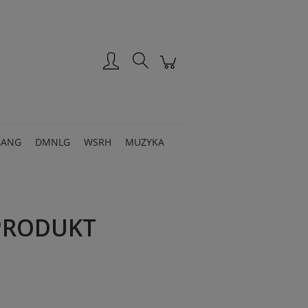
Zarejestruj się
Zaloguj się
GANG
DMNLG
WSRH
MUZYKA
-PRODUKT