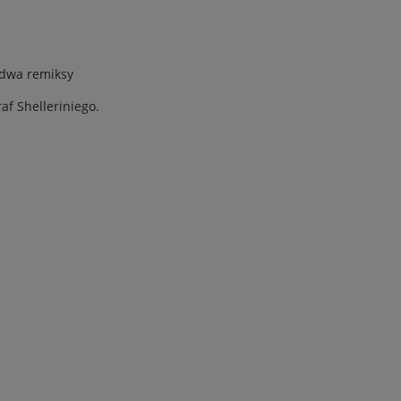
 dwa remiksy
f Shelleriniego.