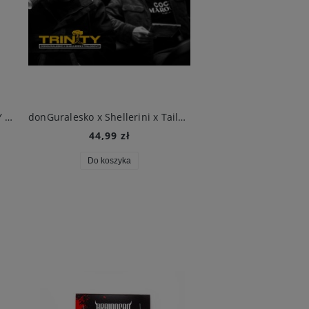
SHELLERINI-PRODUKT LOKALNY CD
donGuralesko x Shellerini x Tailorcut - TRINITY CD
SHELLERINI - “RAJZ
44,99 zł
59,99 zł
Do koszyka
Do koszyka