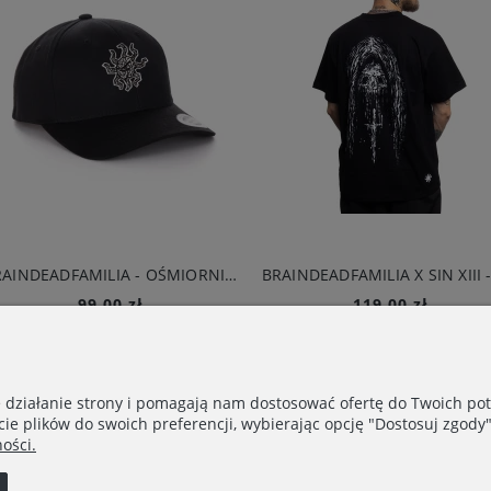
BRAINDEADFAMILIA - OŚMIORNICA SNAPBACK CZARNY
99,00 zł
119,00 zł
Do koszyka
Do koszyka
e działanie strony i pomagają nam dostosować ofertę do Twoich p
cie plików do swoich preferencji, wybierając opcję "Dostosuj zgody"
ości.
WYSYŁKA
Dostawa/Płatności