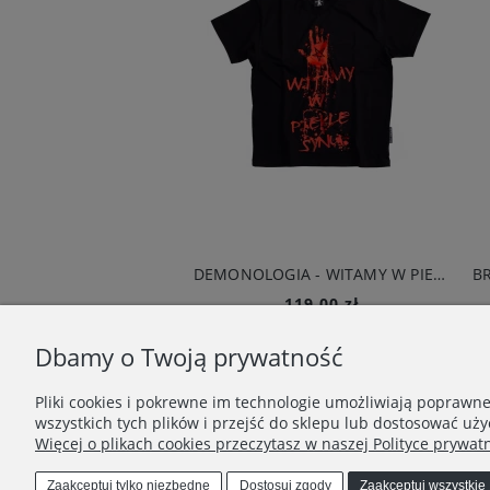
BRAINDEADFAMILIA - OŚMIORNICA SZORTY BASKETBALL CZARNE
DEMONOLOGIA - WITAMY W PIEKLE T-SHIRT CZARNY
159,00 zł
119,00 zł
Do koszyka
Do koszyka
Dbamy o Twoją prywatność
Pliki cookies i pokrewne im technologie umożliwiają poprawn
wszystkich tych plików i przejść do sklepu lub dostosować uży
Więcej o plikach cookies przeczytasz w naszej Polityce prywatn
VULGARUS
Zaakceptuj tylko niezbędne
Dostosuj zgody
Zaakceptuj wszystkie
Kontakt