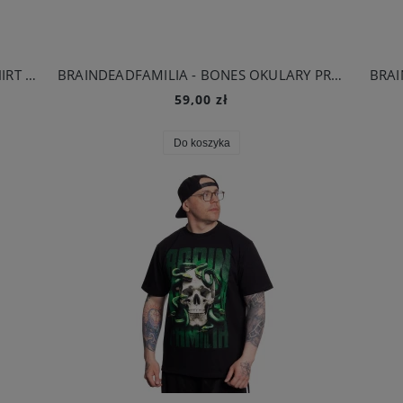
DEMONOLOGIA - BAJKOWE PATO T-SHIRT BIAŁY
BRAINDEADFAMILIA - BONES OKULARY PRZECIWSŁONECZNE CZARNE
BRAI
59,00 zł
Do koszyka