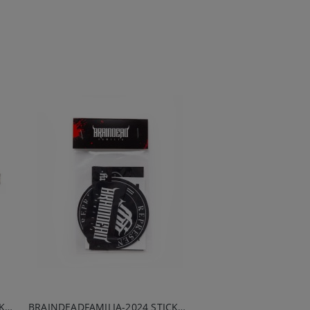
BRAINDEADFAMILIA - BONES OKULARY PRZECIWSŁONECZNE CZARNE
BRAINDEADFAMILIA-2024 STICKER PACK