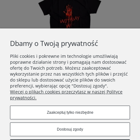
Dbamy o Twoją prywatność
Pliki cookies i pokrewne im technologie umożliwiają
poprawne działanie strony i pomagają nam dostosować
ofertę do Twoich potrzeb. Możesz zaakceptować
ORNICA SZORTY BASKETBALL CZARNE
DEMONOLOGIA - WITAMY W PIEKLE T-SHIRT CZARNY
wykorzystanie przez nas wszystkich tych plików i przejść
do sklepu lub dostosować użycie plików do swoich
119,00 zł
preferencji, wybierając opcję "Dostosuj zgody".
Więcej o plikach cookies przeczytasz w naszej Polityce
Do koszyka
prywatności.
Zaakceptuj tylko niezbędne
VULGARUS
Dostosuj zgody
WYSYŁKA