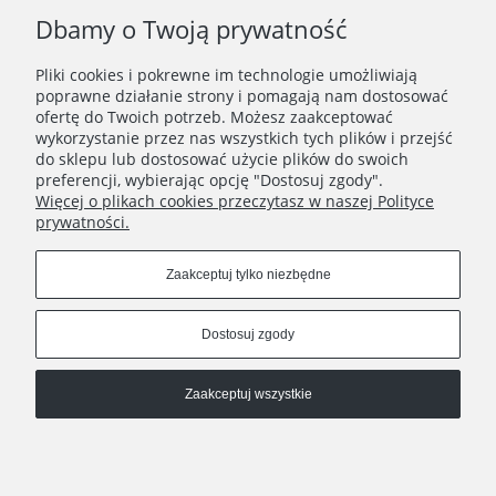
Dbamy o Twoją prywatność
Pliki cookies i pokrewne im technologie umożliwiają
poprawne działanie strony i pomagają nam dostosować
ofertę do Twoich potrzeb. Możesz zaakceptować
BRAINDEADFAMILIA - OŚMIORNICA SZORTY BASKETBALL CZARNE
wykorzystanie przez nas wszystkich tych plików i przejść
do sklepu lub dostosować użycie plików do swoich
159,00 zł
preferencji, wybierając opcję "Dostosuj zgody".
Więcej o plikach cookies przeczytasz w naszej Polityce
Do koszyka
prywatności.
Zaakceptuj tylko niezbędne
VULGARUS
Dostosuj zgody
WYSYŁKA
Zaakceptuj wszystkie
INFORMACJE
Pokaż pełną wersję strony