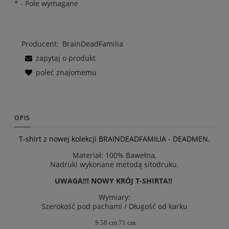
*
- Pole wymagane
Producent:
BrainDeadFamilia
zapytaj o produkt
poleć znajomemu
OPIS
T-shirt z nowej kolekcji BRAINDEADFAMILIA - DEADMEN.
Materiał: 100% Bawełna,
Nadruki wykonane metodą sitodruku.
UWAGA!!! NOWY KRÓJ T-SHIRTA!!
Wymiary:
Szerokość pod pachami / Długość od karku
S
58 cm
71 cm