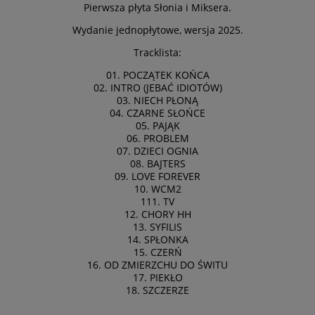
Pierwsza płyta Słonia i Miksera.
Wydanie jednopłytowe, wersja 2025.
Tracklista:
01. POCZĄTEK KOŃCA
02. INTRO (JEBAĆ IDIOTÓW)
03. NIECH PŁONĄ
04. CZARNE SŁOŃCE
05. PAJĄK
06. PROBLEM
07. DZIECI OGNIA
08. BAJTERS
09. LOVE FOREVER
10. WCM2
111. TV
12. CHORY HH
13. SYFILIS
14. SPŁONKA
15. CZERŃ
16. OD ZMIERZCHU DO ŚWITU
17. PIEKŁO
18. SZCZERZE