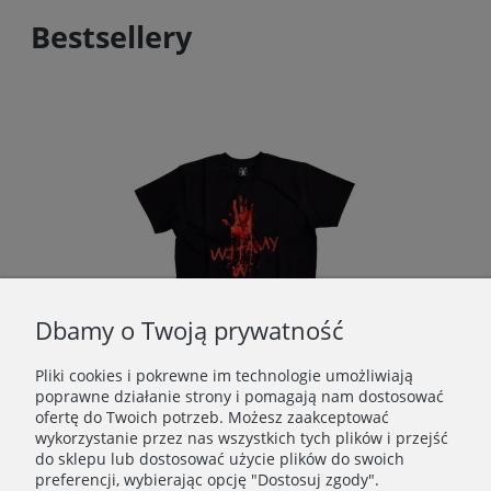
Bestsellery
Dbamy o Twoją prywatność
Pliki cookies i pokrewne im technologie umożliwiają
poprawne działanie strony i pomagają nam dostosować
ofertę do Twoich potrzeb. Możesz zaakceptować
ORNICA SZORTY BASKETBALL CZARNE
DEMONOLOGIA - WITAMY W PIEKLE T-SHIRT CZARNY
wykorzystanie przez nas wszystkich tych plików i przejść
do sklepu lub dostosować użycie plików do swoich
119,00 zł
preferencji, wybierając opcję "Dostosuj zgody".