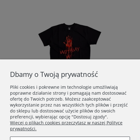
Dbamy o Twoją prywatność
Pliki cookies i pokrewne im technologie umożliwiają
poprawne działanie strony i pomagają nam dostosować
ofertę do Twoich potrzeb. Możesz zaakceptować
ORNICA SZORTY BASKETBALL CZARNE
DEMONOLOGIA - WITAMY W PIEKLE T-SHIRT CZARNY
wykorzystanie przez nas wszystkich tych plików i przejść
do sklepu lub dostosować użycie plików do swoich
119,00 zł
preferencji, wybierając opcję "Dostosuj zgody".
Więcej o plikach cookies przeczytasz w naszej Polityce
Do koszyka
prywatności.